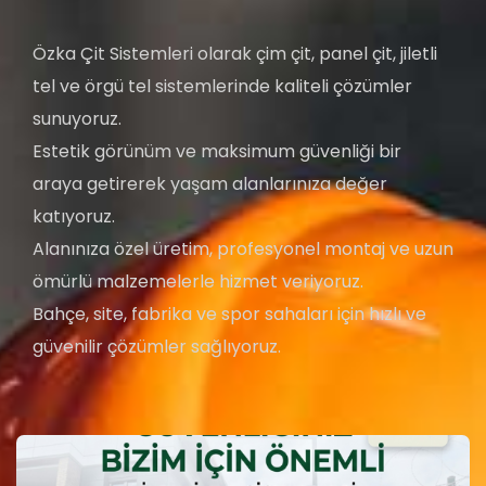
Özka Çit Sistemleri olarak çim çit, panel çit, jiletli
tel ve örgü tel sistemlerinde kaliteli çözümler
sunuyoruz.
Estetik görünüm ve maksimum güvenliği bir
araya getirerek yaşam alanlarınıza değer
katıyoruz.
Alanınıza özel üretim, profesyonel montaj ve uzun
ömürlü malzemelerle hizmet veriyoruz.
Bahçe, site, fabrika ve spor sahaları için hızlı ve
güvenilir çözümler sağlıyoruz.